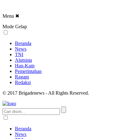
Menu
✖
Mode Gelap
Beranda
News
TNI
Alutsista
Han-Kam
Pemerintahan
Ragam
Redaksi
© 2017 Brigadenews - All Rights Reserved.
Beranda
News