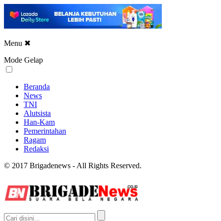
Menu
✖
Mode Gelap
Beranda
News
TNI
Alutsista
Han-Kam
Pemerintahan
Ragam
Redaksi
© 2017 Brigadenews - All Rights Reserved.