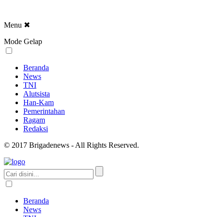
Menu
✖
Mode Gelap
Beranda
News
TNI
Alutsista
Han-Kam
Pemerintahan
Ragam
Redaksi
© 2017 Brigadenews - All Rights Reserved.
Beranda
News