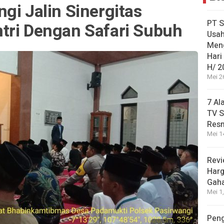
gi Jalin Sinergitas
PT S
tri Dengan Safari Subuh
Usah
Men
Hari
H/ 2
Mei 2
7 Al
TV S
Res
Mei 1
Revi
Harg
Gah
Mei 1
Peng