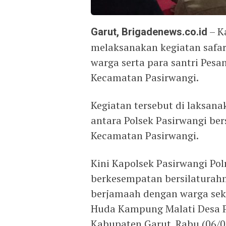
Garut, Brigadenews.co.id
– K
melaksanakan kegiatan safa
warga serta para santri Pes
Kecamatan Pasirwangi.
Kegiatan tersebut di laksan
antara Polsek Pasirwangi be
Kecamatan Pasirwangi.
Kini Kapolsek Pasirwangi Pol
berkesempatan bersilaturah
berjamaah dengan warga sekit
Huda Kampung Malati Desa 
Kabupaten Garut. Rabu (06/0