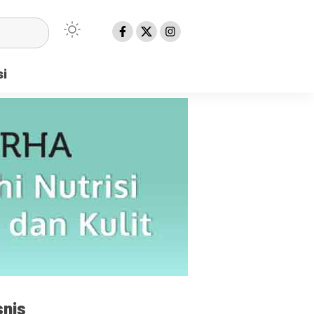
si
snis