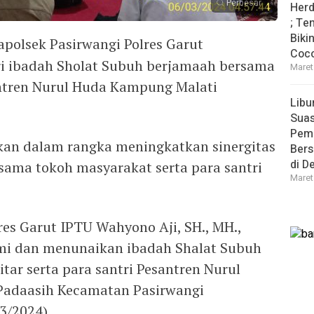
Perbesar
Herd
; Te
Biki
apolsek Pasirwangi Polres Garut
Coco
ri ibadah Sholat Subuh berjamaah bersama
Maret
antren Nurul Huda Kampung Malati
Libu
Sua
Pem
akan dalam rangka meningkatkan sinergitas
Bers
di D
rsama tokoh masyarakat serta para santri
Maret
res Garut IPTU Wahyono Aji, SH., MH.,
mi dan menunaikan ibadah Shalat Subuh
ar serta para santri Pesantren Nurul
Padaasih Kecamatan Pasirwangi
3/2024).