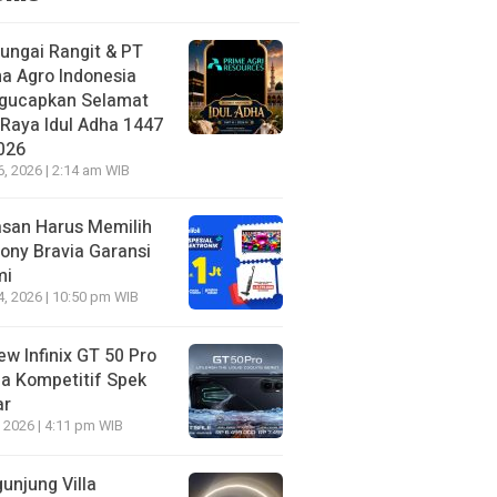
ungai Rangit & PT
a Agro Indonesia
gucapkan Selamat
 Raya Idul Adha 1447
026
6, 2026 | 2:14 am WIB
asan Harus Memilih
ony Bravia Garansi
mi
4, 2026 | 10:50 pm WIB
ew Infinix GT 50 Pro
a Kompetitif Spek
ar
, 2026 | 4:11 pm WIB
unjung Villa