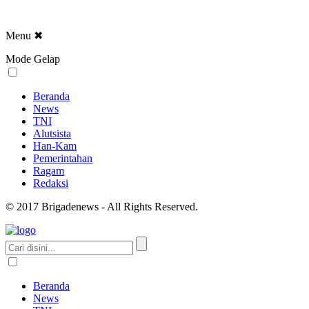
Menu
✖
Mode Gelap
Beranda
News
TNI
Alutsista
Han-Kam
Pemerintahan
Ragam
Redaksi
© 2017 Brigadenews - All Rights Reserved.
Beranda
News