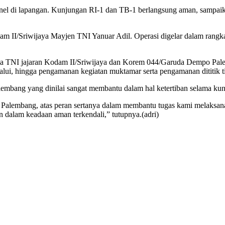
onel di lapangan. Kunjungan RI-1 dan TB-1 berlangsung aman, sampaik
dam II/Sriwijaya Mayjen TNI Yanuar Adil. Operasi digelar dalam ran
ma TNI jajaran Kodam II/Sriwijaya dan Korem 044/Garuda Dempo Pale
lalui, hingga pengamanan kegiatan muktamar serta pengamanan dititik t
embang yang dinilai sangat membantu dalam hal ketertiban selama ku
a Palembang, atas peran sertanya dalam membantu tugas kami melaksa
n dalam keadaan aman terkendali,” tutupnya.(adri)